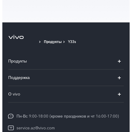
Продукты
Y33s
Продукты
V30 5G
Поддержка
V30e 5G
FAQs
О vivo
V29 5G
Funtouch OS
Общая информация
Y03
Сервисные центры
Пн-Вс 9:00-18:00 (кроме праздников и чт 16:00-17:00)
Пресс-центр
Y100 4G
IMEI аутентификация
service.az@vivo.com
Юридическая информация