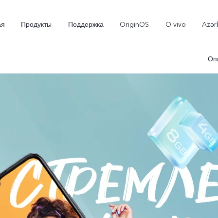
ая
Продукты
Поддержка
OriginOS
O vivo
Azər
Оп