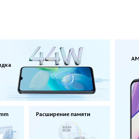
AM
ядка
omm
Расширение памяти