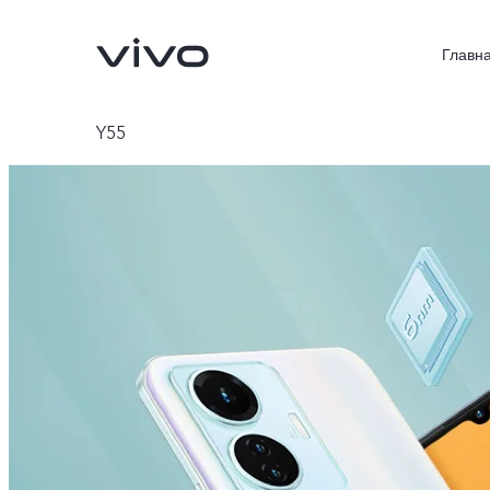
Главн
Y55