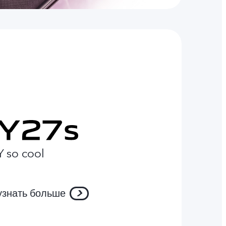
Y so cool
узнать больше