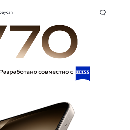
baycan
 5G
Y29
Y19s
Новинка
Новинка
Новинка