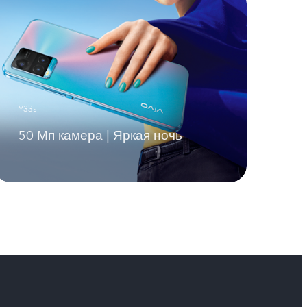
Y33s
50 Мп камера | Яркая ночь