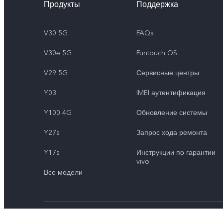
Продукты
Поддержка
V30 5G
FAQs
V30e 5G
Funtouch OS
V29 5G
Сервисные центры
Y03
IMEI аутентификация
Y100 4G
Обновление системы
Y27s
Запрос хода ремонта
Y17s
Инструкции по гарантии
vivo
Все модели
© vivo Mobile Communication Co., Ltd., 2026. Все права защи