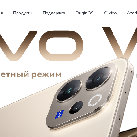
ая
Продукты
Поддержка
OriginOS
O vivo
Azər
V30 5G
V30e 5G
V29
Новинка
Новинка