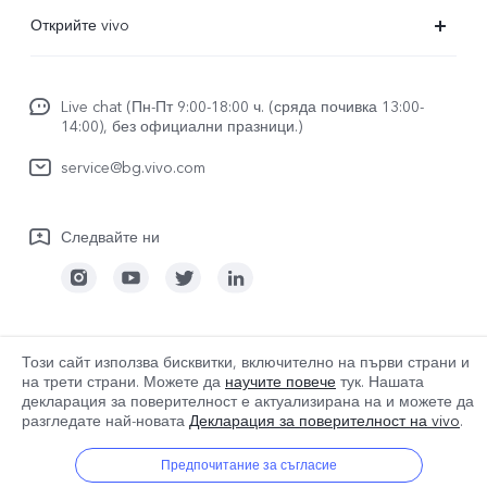
ЧЗВ
Открийте vivo
FuntouchOS
За vivo
изпрати за ремонт
Live chat (Пн-Пт 9:00-18:00 ч. (сряда почивка 13:00-
За нас
14:00), без официални празници.)
Удостоверяване на IMEI
Правни известия
service@bg.vivo.com
Актуализация на системата
Устойчивост
Регистрационен файл за актуализиране
Следвайте ни
Център за поверителност на vivo
Гаранционна политика
Bulgaria | Изберете държава/регион
Този сайт използва бисквитки, включително на първи страни и
на трети страни. Можете да
научите повече
тук. Нашата
декларация за поверителност е актуализирана на
и можете да
разгледате най-новата
Декларация за поверителност на vivo
.
© 2026 vivo Mobile Communication Co., Ltd. Всички права запазени.
Политика за бисквитките на vivo
|
Предпочитание за съгласие
Политика за поверителност на vivo
|