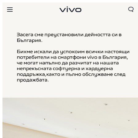
Bulgaria | Изберете държава/регион