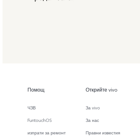
Помощ
Открийте vivo
ЧЗВ
За vivo
FuntouchOS
За нас
изпрати за ремонт
Правни известия