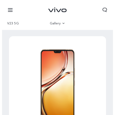
V23 5G
Gallery
Overview
Parameter