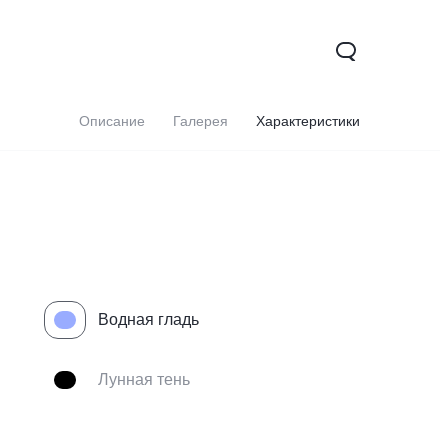
Описание
Галерея
Характеристики
Водная гладь
0 5G
Y31d
Новинка
Новинка
Лунная тень