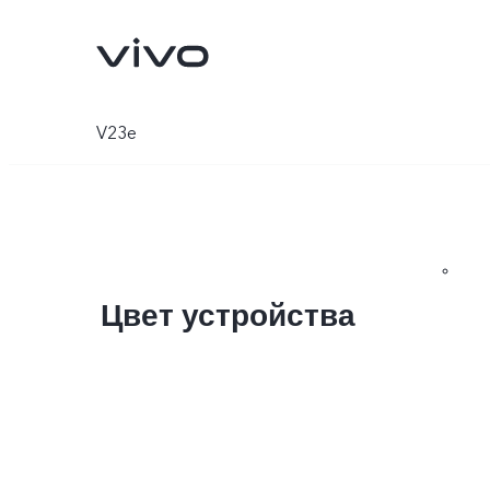
V23e
Цвет устройства
X300 Pro
X300