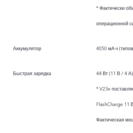
* Фактически об
операционной с
Аккумулятор
4050 мА·ч (типо
Быстрая зарядка
44 Вт (11 В / 4 А)
* V23e поставля
FlashCharge 11 
Фактическая мощ