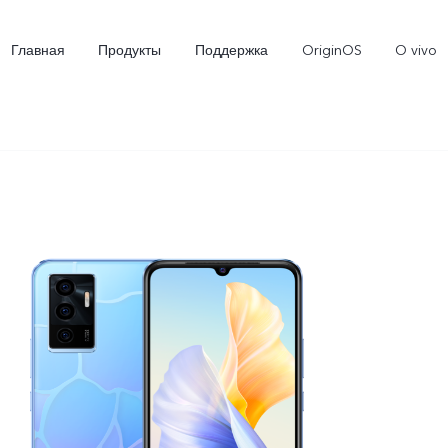
Главная
Продукты
Поддержка
OriginOS
O vivo
X300 Ultra
X300 FE
V7
Новинка
Новинка