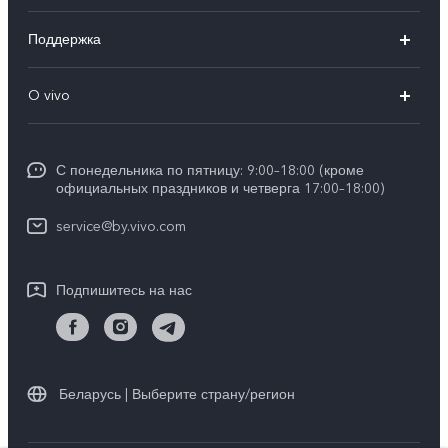
V40 5G
Поддержка
V30 5G
FAQs
O vivo
V30 Lite
Сервисный центр
Общая информация
V30e
Funtouch OS
С понедельника по пятницу: 9:00–18:00 (кроме
Карьера в vivo
Y17s
официальных праздников и четверга 17:00–18:00)
IMEI аутентификация
Юридическая информация
Y18
service@by.vivo.com
Обновление системы
О нас
Y28
Инструкции по гарантии vivo
Подпишитесь на нас
Центр конфиденциальности vivo
Y36
Стабильность
Все модели
Беларусь | Выберите страну/регион