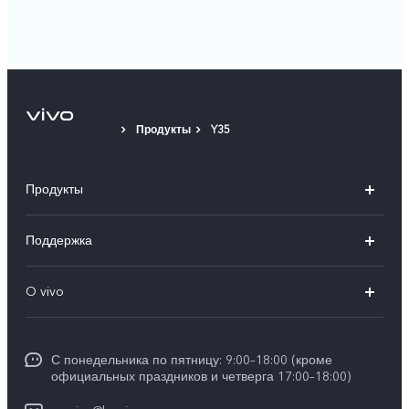
Продукты
Y35
Продукты
V40 5G
Поддержка
V30 5G
FAQs
O vivo
V30 Lite
Сервисный центр
Общая информация
V30e
Funtouch OS
С понедельника по пятницу: 9:00–18:00 (кроме
Карьера в vivo
Y17s
официальных праздников и четверга 17:00–18:00)
IMEI аутентификация
Юридическая информация