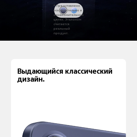
* Представлено
исключительно в
ознакомительных
целях.
Эталоном
считается
реальный
продукт.
Выдающийся классический
дизайн.