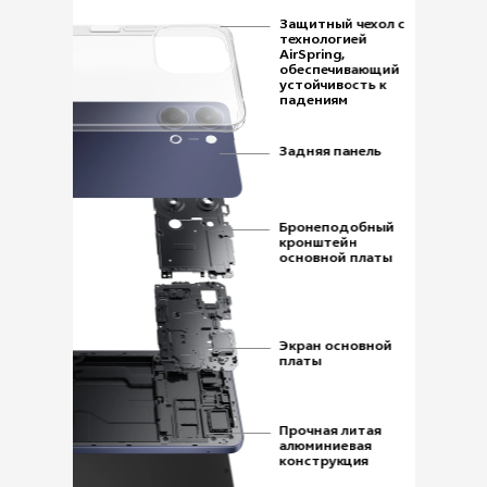
Защитный чехол с
технологией
AirSpring,
обеспечивающий
устойчивость к
падениям
Задняя панель
Бронеподобный
кронштейн
основной платы
Экран основной
платы
Прочная литая
алюминиевая
конструкция