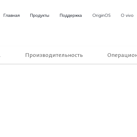
Главная
Продукты
Поддержка
OriginOS
O vivo
а
Производительность
Операцион
X300 Ultra
X300 FE
V7
Новинка
Новинка