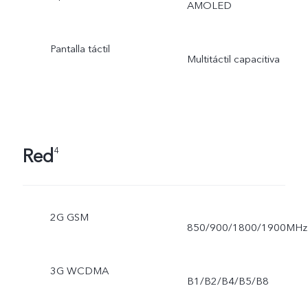
AMOLED
Pantalla táctil
Multitáctil capacitiva
Red
4
2G GSM
850/900/1800/1900MHz
3G WCDMA
B1/B2/B4/B5/B8