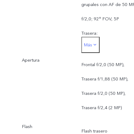
grupales con AF de 50 MP
f/2,0; 92° FOV, 5P
Trasera:
Más
Cámara principal de 50 M
Apertura
VCS True Color, OIS,
Frontal f/2,0 (50 MP),
f/1,88; 84° FOV, 6P
Trasera f/1,88 (50 MP),
Cámara Ultra de gran
Trasera f/2,0 (50 MP),
angular con AF de 50 MP,
Trasera f/2,4 (2 MP)
f/2,0; 119° FOV, 5P
Flash
Flash trasero
Cámara Bokeh de 2 MP,