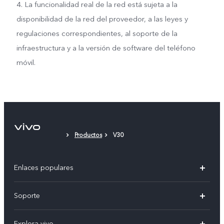
4. La funcionalidad real de la red está sujeta a la
disponibilidad de la red del proveedor, a las leyes y
regulaciones correspondientes, al soporte de la
infraestructura y a la versión de software del teléfono
móvil.
Productos
V30
Enlaces populares
V50
Soporte
V60 Lite 5G
Centro de servicio
Explora vivo