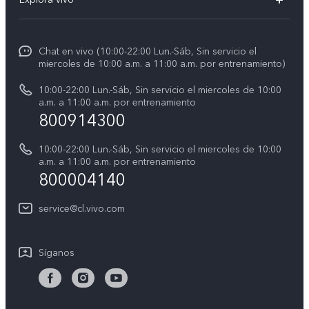
Y21d
Funtouch OS
Noticias
Y04
Autenticación de IMEI
Chat en vivo (10:00-22:00 Lun.-Sáb, Sin servicio el
La vida en vivo
Y38 5G
miercoles de 10:00 a.m. a 11:00 a.m. por entrenamiento)
Consulta el Precio de los Repuestos
Acerca de nosotros
Y31 5G
10:00-22:00 Lun.-Sáb, Sin servicio el miercoles de 10:00
Manual del usuario
a.m. a 11:00 a.m. por entrenamiento
Avisos legales
800914300
Servicio de Agendamiento
Sostenibilidad
10:00-22:00 Lun.-Sáb, Sin servicio el miercoles de 10:00
Instrucciones de la garantía de vivo
a.m. a 11:00 a.m. por entrenamiento
Centro de privacidad de vivo
800004140
Accesibilidad
service@cl.vivo.com
Síganos