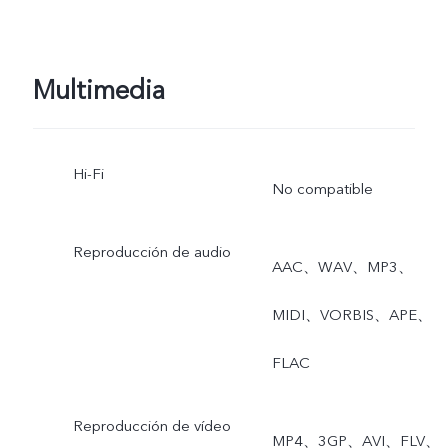
Cámara lenta, Intervalo d
tiempo, Superluna, Pro,
Multimedia
Doble exposición, Vista
dual, Foto en vivo,
Hi-Fi
No compatible
Macro，Vista dual，
Comida，Astro，
Reproducción de audio
AAC、WAV、MP3、
instantánea
MIDI、VORBIS、APE、
FLAC
Reproducción de vídeo
MP4、3GP、AVI、FLV、