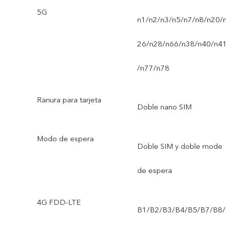
5G
n1/n2/n3/n5/n7/n8/n20/
26/n28/n66/n38/n40/n4
/n77/n78
Ranura para tarjeta
Doble nano SIM
Modo de espera
Doble SIM y doble mode
de espera
4G FDD-LTE
B1/B2/B3/B4/B5/B7/B8/