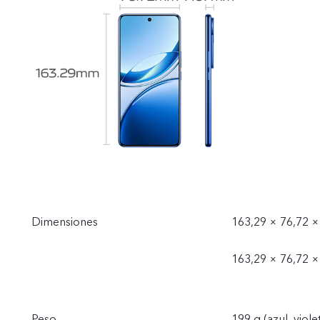
Dimensiones
163,29 × 76,72 ×
163,29 × 76,72 ×
Peso
199 g (azul, viole