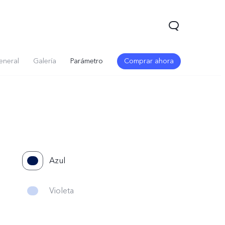
eneral
Galería
Parámetro
Comprar ahora
Azul
Violeta