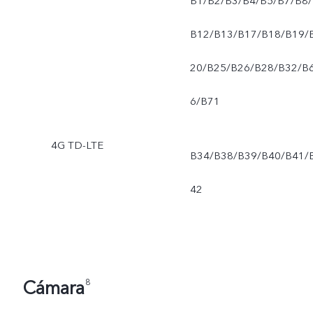
B1/B2/B3/B4/B5/B7/B8/
B12/B13/B17/B18/B19/
20/B25/B26/B28/B32/B
6/B71
4G TD-LTE
B34/B38/B39/B40/B41/
42
Cámara
8