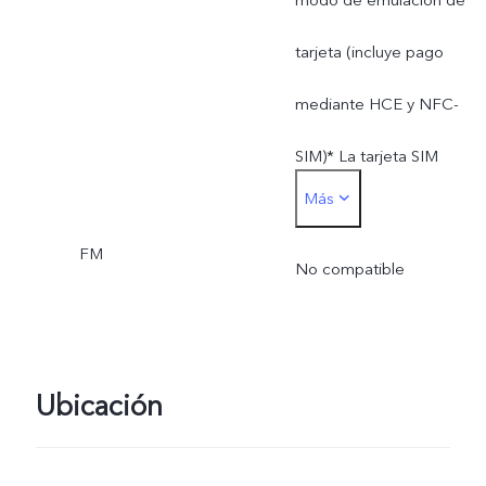
tarjeta (incluye pago
mediante HCE y NFC-
SIM)* La tarjeta SIM
Más
utilizada para pagos con
FM
SIM debe insertarse en la
No compatible
ranura para tarjeta SIM1
Ubicación