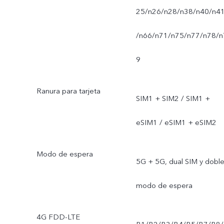
25/n26/n28/n38/n40/n4
/n66/n71/n75/n77/n78/n
9
Ranura para tarjeta
SIM1 + SIM2 / SIM1 +
eSIM1 / eSIM1 + eSIM2
Modo de espera
5G + 5G, dual SIM y dobl
modo de espera
4G FDD-LTE