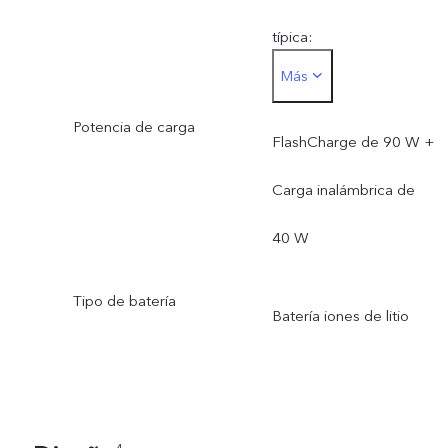
típica:
Más
24,55 WhCapacidad
Potencia de carga
nominal: 6375 mAh
FlashCharge de 90 W +
(3,77 V)Energía nominal:
Carga inalámbrica de
24,04 Wh
40 W
Tipo de batería
Batería iones de litio