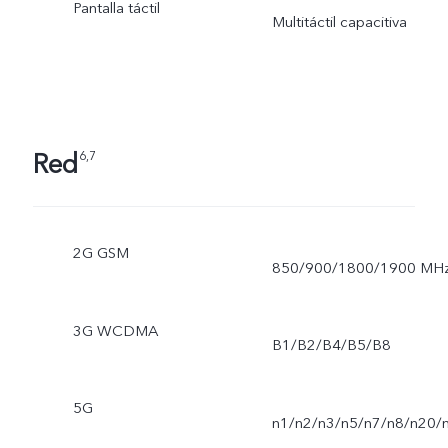
Pantalla táctil
Multitáctil capacitiva
Red
6,7
2G GSM
850/900/1800/1900 MH
3G WCDMA
B1/B2/B4/B5/B8
5G
n1/n2/n3/n5/n7/n8/n20/