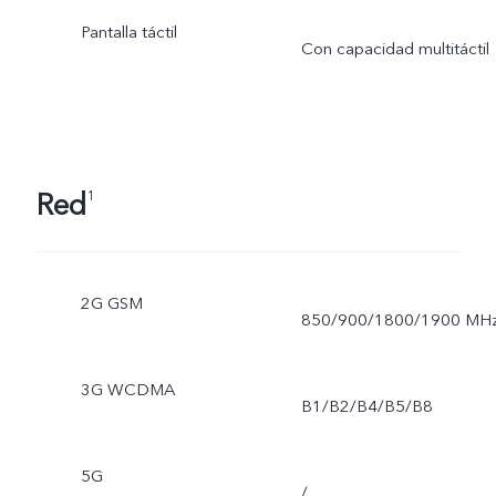
Pantalla táctil
Con capacidad multitáctil
Red
1
2G GSM
850/900/1800/1900 MH
3G WCDMA
B1/B2/B4/B5/B8
5G
/