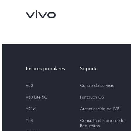
Enlaces populares
Soporte
V50
Centro de servicio
V60 Lite 5G
Funtouch OS
X300 Pro
V70
nuevo
nuevo
Y21d
Autenticación de IMEI
Y04
Consulta el Precio de los
Repuestos