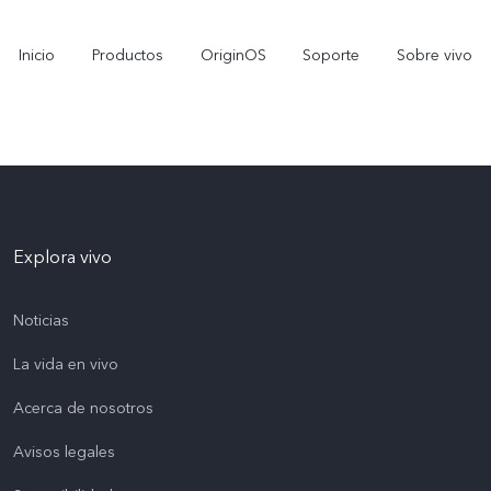
Inicio
Productos
OriginOS
Soporte
Sobre vivo
Explora vivo
Noticias
La vida en vivo
Y11d
Y11 5G
nuevo
nuevo
Acerca de nosotros
Avisos legales