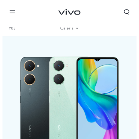
Y03
Galería
Visión general
Parámetro