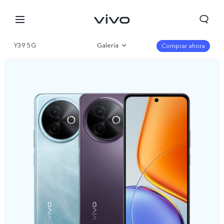
Y39 5G
Galería
Comprar ahora
Visión general
Parámetro
Chile | Seleccione país/región