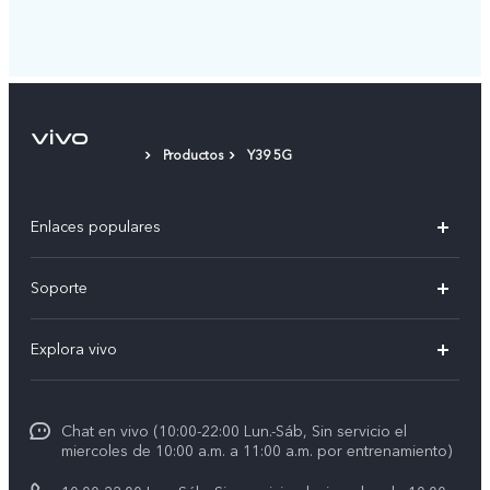
Productos
Y39 5G
Enlaces populares
V50
Soporte
V60 Lite 5G
Centro de servicio
Explora vivo
Y21d
Funtouch OS
Noticias
Y04
Autenticación de IMEI
Chat en vivo (10:00-22:00 Lun.-Sáb, Sin servicio el
La vida en vivo
Y38 5G
miercoles de 10:00 a.m. a 11:00 a.m. por entrenamiento)
Consulta el Precio de los Repuestos
Acerca de nosotros