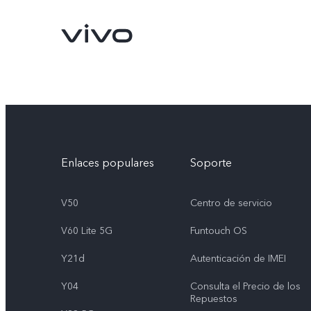
Enlaces populares
Soporte
V50
Centro de servicio
V60 Lite 5G
Funtouch OS
X300 Pro
V70
nuevo
nuevo
Y21d
Autenticación de IMEI
Y04
Consulta el Precio de los
Repuestos