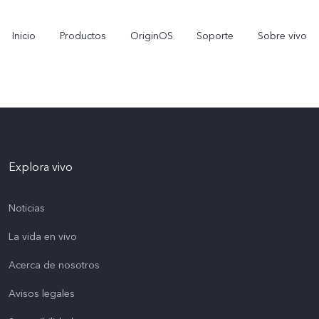
Inicio
Productos
OriginOS
Soporte
Sobre vivo
Explora vivo
Noticias
La vida en vivo
Y11d
Y11 5G
nuevo
nuevo
Acerca de nosotros
Avisos legales