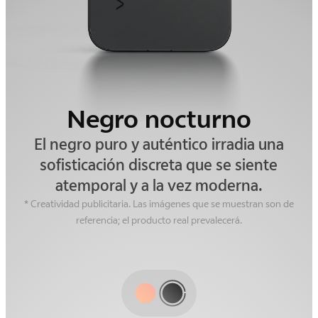
Dorado amanecer
Negro nocturno
Captura la hora más mágica del cielo.
El negro puro y auténtico irradia una
Este acabado se funde con la suave y
sofisticación discreta que se siente
atemporal y a la vez moderna.
cautivadora luz del atardecer,
inspirando ensoñaciones románticas.
* Creatividad publicitaria. Las imágenes que se muestran son de
referencia; el producto real prevalecerá.