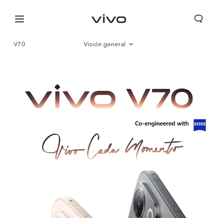
V70
Visión general
Galería
Parámetro
Chile | Seleccione país/región