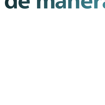
 de manera
teléfono
 a las caídas
logía
.