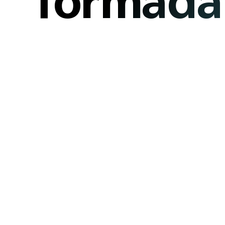
formada
Funda de 
resistente
con tecno
AirSpring