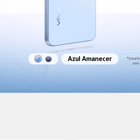
Azul Amanecer
*Creati
son 