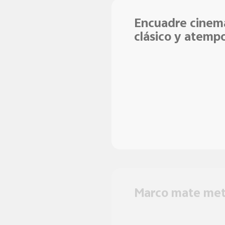
Encuadre cinem
clásico y atempo
Marco mate metá