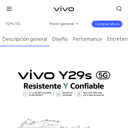
Y29s 5G
Visión general
Comprar ahora
Galería
Descripción general
Diseño
Performance
Entreten
Parámetro