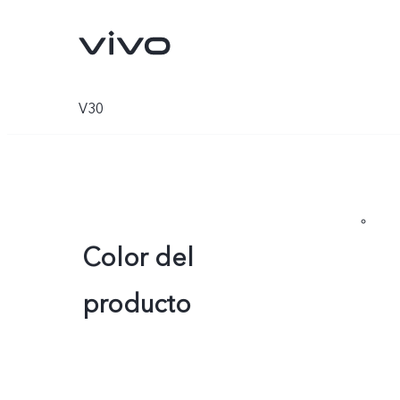
V30
Color del
producto
X300 Pro
V70
nuevo
nuevo