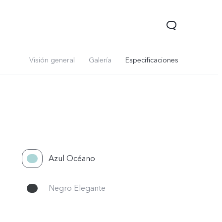
Visión general
Galería
Especificaciones
Azul Océano
Y05
Y31 5G
nuevo
nuevo
Negro Elegante