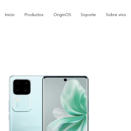
Inicio
Productos
OriginOS
Soporte
Sobre vivo
V70 FE
Y11d