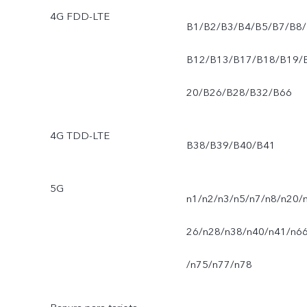
4G FDD-LTE
B1/B2/B3/B4/B5/B7/B8/
B12/B13/B17/B18/B19/
20/B26/B28/B32/B66
4G TDD-LTE
B38/B39/B40/B41
5G
n1/n2/n3/n5/n7/n8/n20/
26/n28/n38/n40/n41/n6
/n75/n77/n78