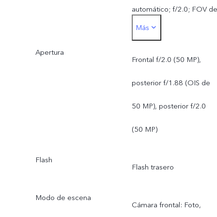
automático; f/2.0; FOV d
Más
92°; lente de 5P
Apertura
Cámara trasera:
Frontal f/2.0 (50 MP),
Cámara principal con OIS
posterior f/1.88 (OIS de
ZEISS de 50 MP:
50 MP), posterior f/2.0
Compatible con OIS;
(50 MP)
f/1.88; FOV de 84°; lente
Flash
Flash trasero
6P deZEISS de 50 MP,
cámara de ángulo
Modo de escena
Cámara frontal: Foto,