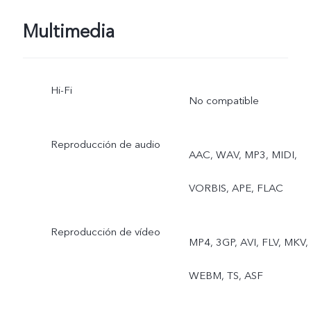
lenta, lapso de tiempo,
Multimedia
súperluna, Astro, Pro,
instantánea, alimentos,
Hi-Fi
No compatible
foto en vivo, vista doble
Reproducción de audio
AAC, WAV, MP3, MIDI,
VORBIS, APE, FLAC
Reproducción de vídeo
MP4, 3GP, AVI, FLV, MKV,
WEBM, TS, ASF