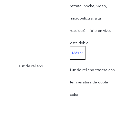
ultraamplio: Compatible
retrato, noche, video,
con enfoque automático;
micropelícula, alta
f/2.0; FOV de 119°; lente
resolución, foto en vivo,
de 5P
vista doble
Más
Cámara trasera: Foto,
Luz de relleno
retrato, noche, video,
Luz de relleno trasera con
micropelícula, alta
temperatura de doble
resolución, Pano,
color
documentos, cámara