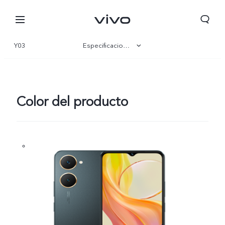
Y03
Especificaciones
Visión general
Galería
Color del producto
Colombia | Seleccione país/región