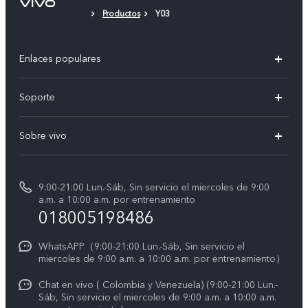
Productos
Y03
Enlaces populares
X300 Pro
Soporte
V70
Preguntas frecuentes
Sobre vivo
V70 FE
Centro de servicio
Info
Y31 5G
Verificación de IMEI
9:00-21:00 Lun.-Sáb, Sin servicio el miercoles de 9:00
Noticias
Y11d
a.m. a 10:00 a.m. por entrenamiento
Consulta el Precio de los Repuestos
018005198486
Empleos en vivo
Manual de usuario
Avisos legales
WhatsAPP（9:00-21:00 Lun.-Sáb, Sin servicio el
miercoles de 9:00 a.m. a 10:00 a.m. por entrenamiento）
Servicio de logística
Acerca de nosotros
Chat en vivo ( Colombia y Venezuela) (9:00-21:00 Lun.-
Progreso de la reparación
Sáb, Sin servicio el miercoles de 9:00 a.m. a 10:00 a.m.
Sostenibilidad