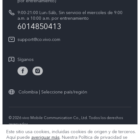
por entrenamiento)
Instrucciones de la garantía de vivo
Centro de privacidad de vivo
9:00-21:00 Lun.-Sáb, Sin servicio el miercoles de 9:00
a.m. a 10:00 a.m. por entrenamiento
Accesibilidad
6014850413
support@co.vivo.com
Síganos
Colombia | Seleccione país/región
© 2026 vivo Mobile Communication Co., Ltd. Todos los derechos
reservados.
Política de Privacidad
|
Política de cookies
|
Soporte de privacidad
Este sitio usa cookies, incluidas cookies de origen y de terceros.
|
Configuración de cookies
Aquí puede
averiguar más
. Nuestra Política de privacidad se