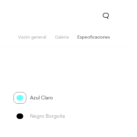
Visión general
Galería
Especificaciones
Azul Claro
Y05
Y31 5G
nuevo
nuevo
Negro Borgoña