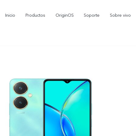
Inicio
Productos
OriginOS
Soporte
Sobre vivo
V70 FE
Y11d