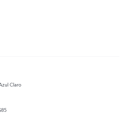
zul Claro
G85