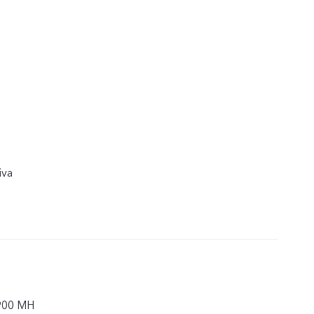
iva
900 MH