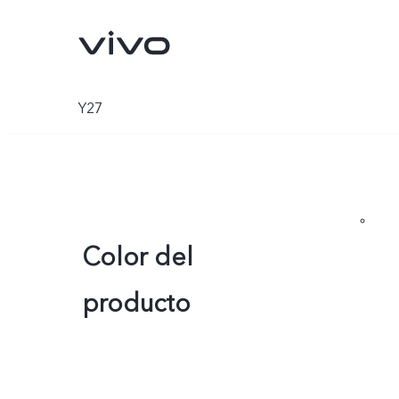
Y27
Color del
producto
X300 Pro
V70
nuevo
nuevo