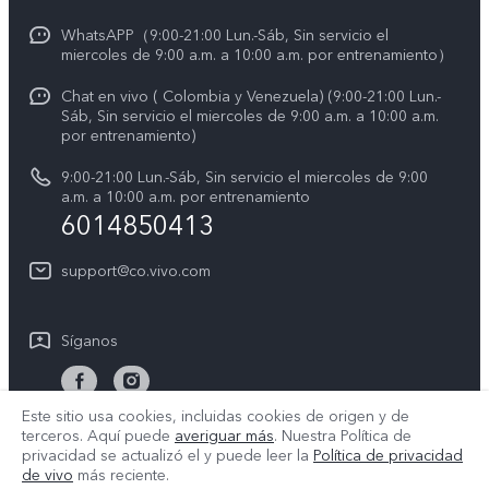
Manual de usuario
Avisos legales
WhatsAPP（9:00-21:00 Lun.-Sáb, Sin servicio el
miercoles de 9:00 a.m. a 10:00 a.m. por entrenamiento）
Servicio de logística
Acerca de nosotros
Chat en vivo ( Colombia y Venezuela) (9:00-21:00 Lun.-
Progreso de la reparación
Sáb, Sin servicio el miercoles de 9:00 a.m. a 10:00 a.m.
Sostenibilidad
por entrenamiento)
Instrucciones de la garantía de vivo
Centro de privacidad de vivo
9:00-21:00 Lun.-Sáb, Sin servicio el miercoles de 9:00
a.m. a 10:00 a.m. por entrenamiento
Accesibilidad
6014850413
support@co.vivo.com
Síganos
Este sitio usa cookies, incluidas cookies de origen y de
terceros. Aquí puede
averiguar más
. Nuestra Política de
Colombia | Seleccione país/región
privacidad se actualizó el
y puede leer la
Política de privacidad
de vivo
más reciente.