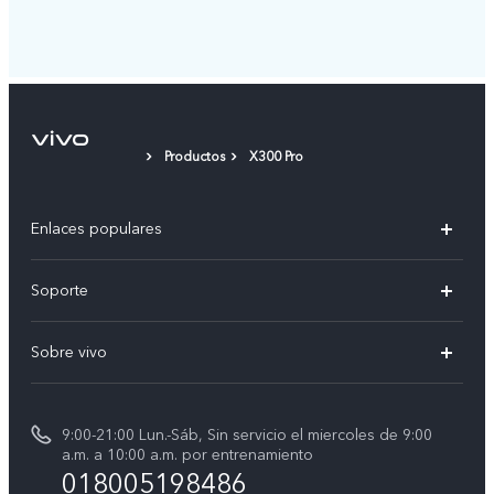
Productos
X300 Pro
Enlaces populares
X300 Pro
Soporte
V70
Preguntas frecuentes
Sobre vivo
V70 FE
Centro de servicio
Info
Y31 5G
Verificación de IMEI
9:00-21:00 Lun.-Sáb, Sin servicio el miercoles de 9:00
Noticias
Y11d
a.m. a 10:00 a.m. por entrenamiento
Consulta el Precio de los Repuestos
018005198486
Empleos en vivo