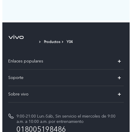
Productos
Y04
Enlaces populares
X300 Pro
Soporte
V70
Preguntas frecuentes
Sobre vivo
V70 FE
Centro de servicio
Info
Y31 5G
Verificación de IMEI
9:00-21:00 Lun.-Sáb, Sin servicio el miercoles de 9:00
Noticias
Y11d
a.m. a 10:00 a.m. por entrenamiento
Consulta el Precio de los Repuestos
018005198486
Empleos en vivo