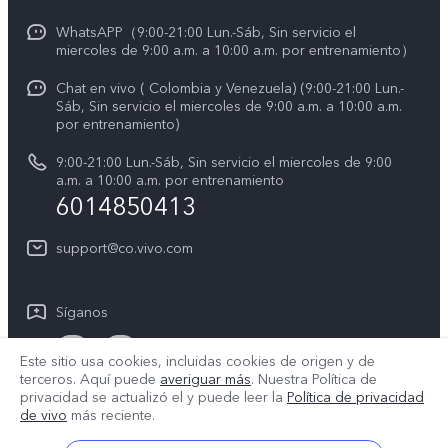
Manual de usuario
Avisos legales
WhatsAPP（9:00-21:00 Lun.-Sáb, Sin servicio el
miercoles de 9:00 a.m. a 10:00 a.m. por entrenamiento）
Servicio de logística
Acerca de nosotros
Chat en vivo ( Colombia y Venezuela) (9:00-21:00 Lun.-
Progreso de la reparación
Sáb, Sin servicio el miercoles de 9:00 a.m. a 10:00 a.m.
Sostenibilidad
por entrenamiento)
Instrucciones de la garantía de vivo
Centro de privacidad de vivo
9:00-21:00 Lun.-Sáb, Sin servicio el miercoles de 9:00
a.m. a 10:00 a.m. por entrenamiento
Accesibilidad
6014850413
support@co.vivo.com
Síganos
Este sitio usa cookies, incluidas cookies de origen y de
terceros. Aquí puede
averiguar más
. Nuestra Política de
privacidad se actualizó el
y puede leer la
Política de privacidad
de vivo
más reciente.
Colombia | Seleccione país/región