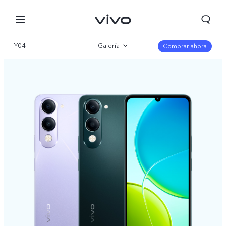
Y04
Galería
Comprar ahora
Visión general
Especificaciones
Colombia | Seleccione país/región