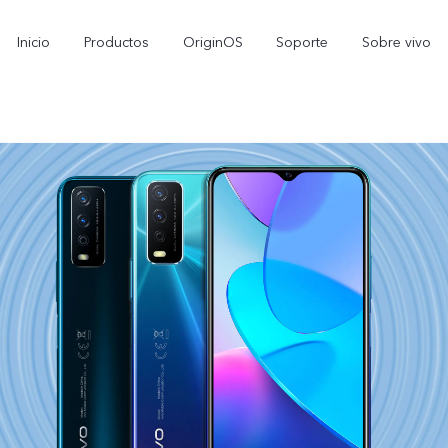
Inicio
Productos
OriginOS
Soporte
Sobre vivo
V70 FE
Y11d
Y