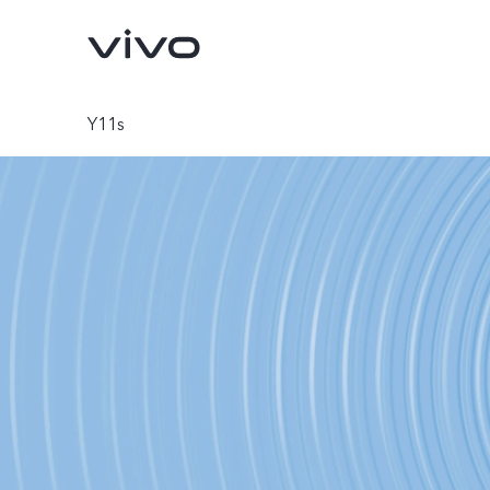
Y11s
X300 Pro
V70
nuevo
nuevo