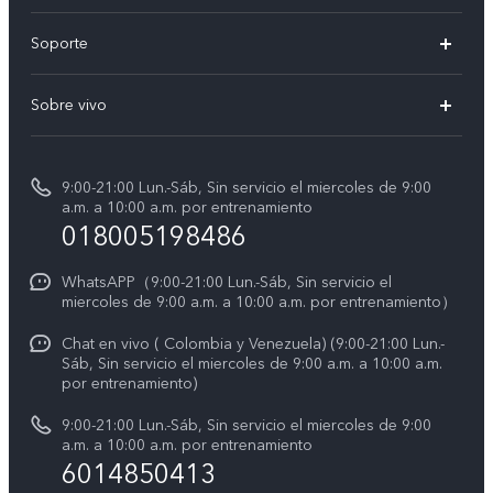
X300 Pro
Soporte
V70
Preguntas frecuentes
Sobre vivo
V70 FE
Centro de servicio
Info
Y31 5G
Verificación de IMEI
9:00-21:00 Lun.-Sáb, Sin servicio el miercoles de 9:00
Noticias
Y11d
a.m. a 10:00 a.m. por entrenamiento
Consulta el Precio de los Repuestos
018005198486
Empleos en vivo
Manual de usuario
Avisos legales
WhatsAPP（9:00-21:00 Lun.-Sáb, Sin servicio el
miercoles de 9:00 a.m. a 10:00 a.m. por entrenamiento）
Servicio de logística
Acerca de nosotros
Chat en vivo ( Colombia y Venezuela) (9:00-21:00 Lun.-
Progreso de la reparación
Sáb, Sin servicio el miercoles de 9:00 a.m. a 10:00 a.m.
Sostenibilidad
por entrenamiento)
Instrucciones de la garantía de vivo
Centro de privacidad de vivo
9:00-21:00 Lun.-Sáb, Sin servicio el miercoles de 9:00
a.m. a 10:00 a.m. por entrenamiento
Accesibilidad
6014850413