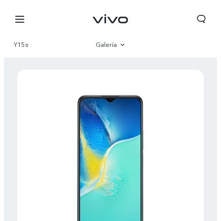
Y15s
Galería
Visión general
Especificaciones
Colombia | Seleccione país/región