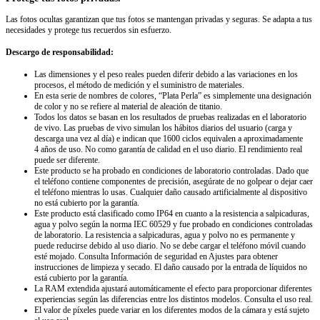
Las fotos ocultas garantizan que tus fotos se mantengan privadas y seguras. Se adapta a tus
necesidades y protege tus recuerdos sin esfuerzo.
Descargo de responsabilidad:
Las dimensiones y el peso reales pueden diferir debido a las variaciones en los
procesos, el método de medición y el suministro de materiales.
En esta serie de nombres de colores, “Plata Perla” es simplemente una designación
de color y no se refiere al material de aleación de titanio.
Todos los datos se basan en los resultados de pruebas realizadas en el laboratorio
de vivo. Las pruebas de vivo simulan los hábitos diarios del usuario (carga y
descarga una vez al día) e indican que 1600 ciclos equivalen a aproximadamente
4 años de uso. No como garantía de calidad en el uso diario. El rendimiento real
puede ser diferente.
Este producto se ha probado en condiciones de laboratorio controladas. Dado que
el teléfono contiene componentes de precisión, asegúrate de no golpear o dejar caer
el teléfono mientras lo usas. Cualquier daño causado artificialmente al dispositivo
no está cubierto por la garantía.
Este producto está clasificado como IP64 en cuanto a la resistencia a salpicaduras,
agua y polvo según la norma IEC 60529 y fue probado en condiciones controladas
de laboratorio. La resistencia a salpicaduras, agua y polvo no es permanente y
puede reducirse debido al uso diario. No se debe cargar el teléfono móvil cuando
esté mojado. Consulta Información de seguridad en Ajustes para obtener
instrucciones de limpieza y secado. El daño causado por la entrada de líquidos no
está cubierto por la garantía.
La RAM extendida ajustará automáticamente el efecto para proporcionar diferentes
experiencias según las diferencias entre los distintos modelos. Consulta el uso real.
El valor de píxeles puede variar en los diferentes modos de la cámara y está sujeto