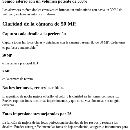
Sonido estéreo con un volumen potente de 300%
Los altavoces estéreo dobles envolventes brindan un audio nítido con hasta un 300% de
volumen, incluso en entornos ruidosos.
Claridad de la cámara de 50 MP.
Captura cada detalle a la perfección
Captura todas las fotos claras y detalladas con la cámara trasera HD de 50 MP. Cada toma
7
es perfecta y memorable.
50 MP
en la cámara principal HD
5 MP
en la cámara de retrato
Noches hermosas, recuerdos nítidos
El algoritmo de noche mejora el brillo, el color y la claridad en las tomas con poca luz.
Puedes capturar fotos nocturnas impresionantes y que no se vean borrosas sin ningún
esfuerzo.
Fotos impresionantes mejoradas por IA
La función de mejora de las fotos perfecciona la claridad de los rostros y restaura los
detalles. Puedes corregir fácilmente las fotos de baja resolución, antiguas o importantes para