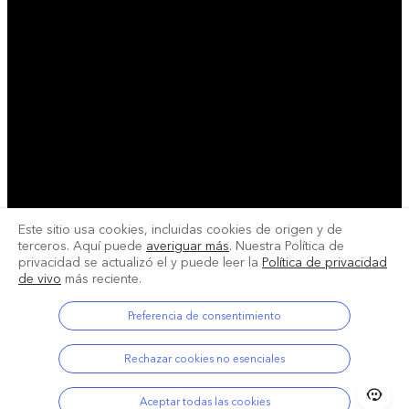
Este sitio usa cookies, incluidas cookies de origen y de
terceros. Aquí puede
averiguar más
. Nuestra Política de
privacidad se actualizó el
y puede leer la
Política de privacidad
de vivo
más reciente.
Preferencia de consentimiento
Rechazar cookies no esenciales
Aceptar todas las cookies