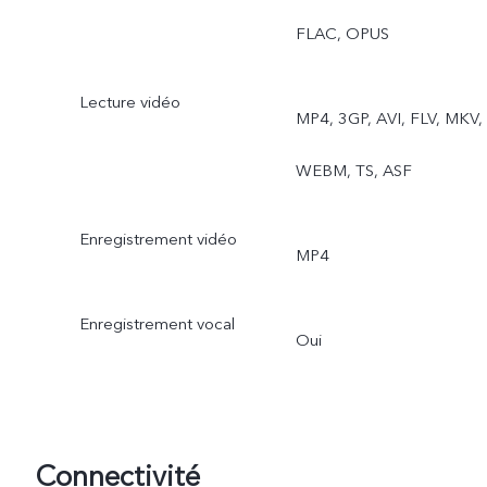
Accéléré, Supermoon, Pro
FLAC, OPUS
Double exposition, Doubl
Lecture vidéo
MP4, 3GP, AVI, FLV, MKV,
Vue, Photo Dynamique
WEBM, TS, ASF
Enregistrement vidéo
MP4
Enregistrement vocal
Oui
Connectivité