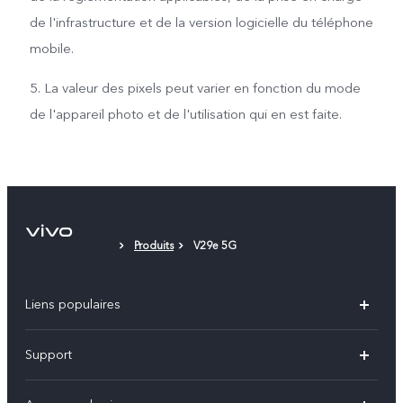
de l'infrastructure et de la version logicielle du téléphone
mobile.
5. La valeur des pixels peut varier en fonction du mode
de l'appareil photo et de l'utilisation qui en est faite.
Produits
V29e 5G
Liens populaires
V60
Support
V60 Lite
FAQs