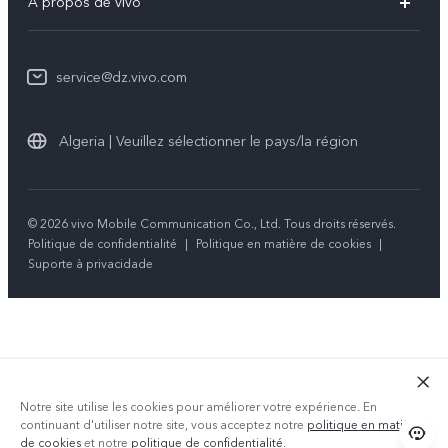
A propos de vivo
Y21d
Funtouch OS
Info
Y29
Authentification IMEI
service@dz.vivo.com
Mentions légales
Y04
Mise à jour du système
À propos de vivo
Tous les modèles
Algeria | Veuillez sélectionner le pays/la région
Instructions de garantie
Durabilité
Centre de confidentialité vivo
© 2026 vivo Mobile Communication Co., Ltd. Tous droits réservés.
Politique de confidentialité
|
Politique en matière de cookies
|
Suporte à privacidade
Notre site utilise les cookies pour améliorer votre expérience. En
continuant d'utiliser notre site, vous acceptez notre
politique en matière
de cookies
et notre
politique de confidentialité
.