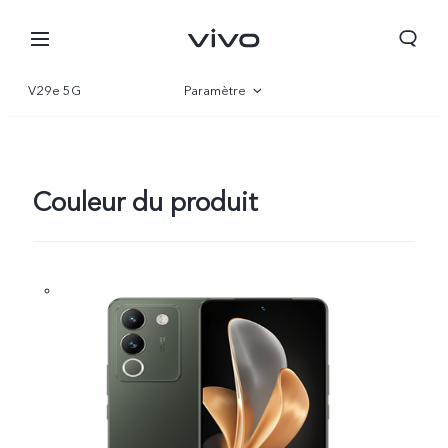
V29e 5G
Paramètre
Vue d'ensemble
Gallerie
Couleur du produit
Algeria | Veuillez sélectionner le pays/la région