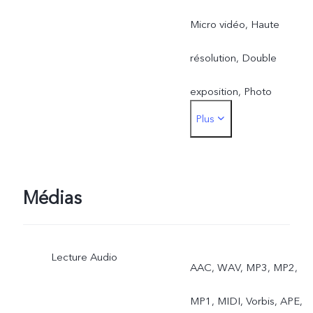
Micro vidéo, Haute
résolution, Double
exposition, Photo
Plus
Dynamique
Caméra arrière : Nuit,
Portrait, Photo, Vidéo,
Médias
Micro vidéo, Haute
Lecture Audio
résolution, Pano,
AAC, WAV, MP3, MP2,
Documents, Ralenti,
MP1, MIDI, Vorbis, APE,