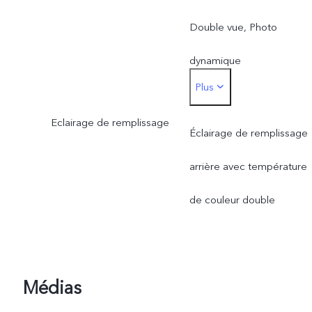
Double vue, Photo
dynamique
Plus
Caméra principale arrière 
Eclairage de remplissage
Photo, Portrait, Nuit, Vidé
Éclairage de remplissage
Minifilm, Haute résolution,
arrière avec température
Panorama, Document en
de couleur double
Ultra HD, Ralenti,
Accéléré, Super lune,
Médias
Astro, Pro, Instantané,