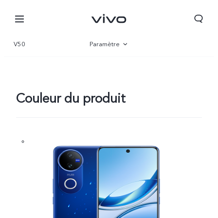
V50
Paramètre
Vue d'ensemble
Gallerie
Couleur du produit
Algeria | Veuillez sélectionner le pays/la région