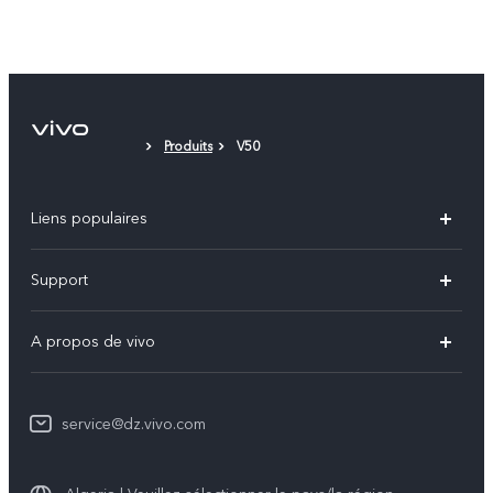
Produits
V50
Liens populaires
V60
Support
V60 Lite
FAQs
A propos de vivo
Y21d
Funtouch OS
Info
Y29
Authentification IMEI
service@dz.vivo.com
Mentions légales
Y04
Mise à jour du système
À propos de vivo
Tous les modèles