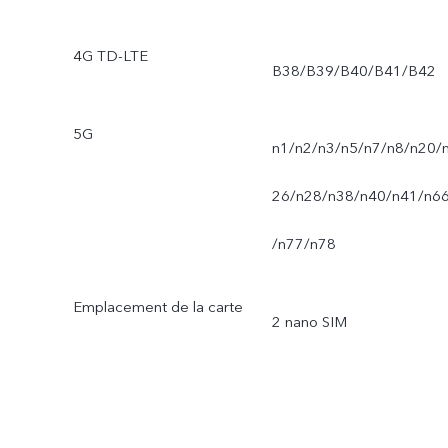
4G TD-LTE
B38/B39/B40/B41/B42
5G
n1/n2/n3/n5/n7/n8/n20/
26/n28/n38/n40/n41/n6
/n77/n78
Emplacement de la carte
2 nano SIM