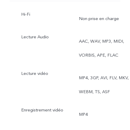
Gastronomie, Double vue
Hi-Fi
Non prise en charge
Photo dynamique
Caméra arrière grand
Lecture Audio
AAC, WAV, MP3, MIDI,
angle : Photo, Nuit, Vidéo,
VORBIS, APE, FLAC
Accéléré, Pro, Haute
Lecture vidéo
résolution, Document en
MP4, 3GP, AVI, FLV, MKV,
Ultra HD
WEBM, TS, ASF
Enregistrement vidéo
MP4