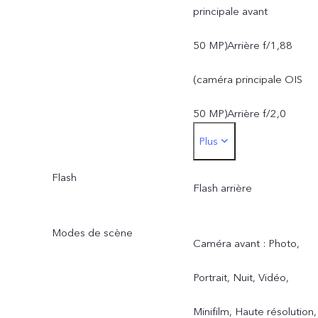
OIS ; f/1,88 ; champ de
principale avant
vision 84 °; objectif 6P
50 MP)Arrière f/1,88
Objectif grand-angle
(caméra principale OIS
50 MP : Fonction AF ;
50 MP)Arrière f/2,0
Plus
f/2.0 ; champ de vision
(caméra grand angle
119,4° ; objectif 5P
Flash
50 MP)
Flash arrière
Modes de scène
Caméra avant : Photo,
Portrait, Nuit, Vidéo,
Minifilm, Haute résolution,