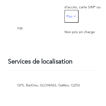
d'accès, carte SIM* ou
Plus
HCE)
FM
*La carte SIM utilisée pou
Non pris en charge
le paiement par carte SIM
ne peut être insérée que
Services de localisation
dans l'emplacement de la
carte SIM 1
GPS, BeiDou, GLONASS, Galileo, QZSS