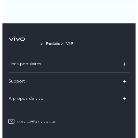
Produits
V29
Liens populaires
V60
Support
V60 Lite
FAQs
A propos de vivo
Y21d
Funtouch OS
Info
Y29
Authentification IMEI
service@dz.vivo.com
Mentions légales
Y04
Mise à jour du système
À propos de vivo