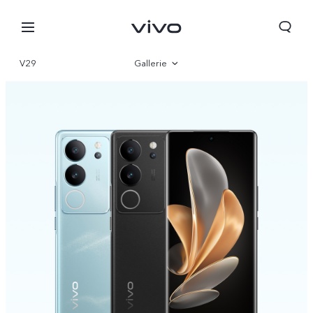
V29
Gallerie
Vue d'ensemble
Paramètre
Algeria | Veuillez sélectionner le pays/la région