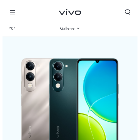
Y04
Gallerie
Vue d'ensemble
Paramètre