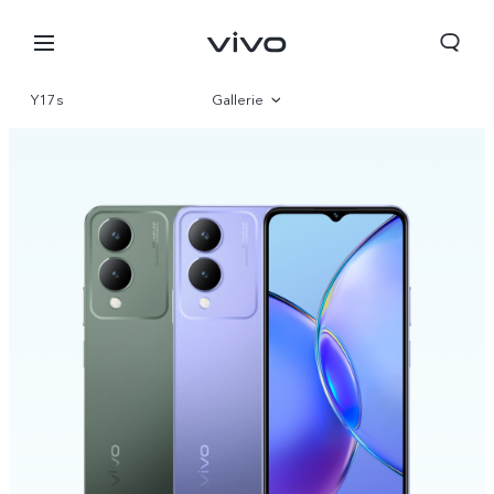
Y17s
Gallerie
Vue d'ensemble
Paramètre