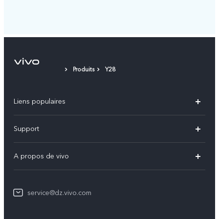
Produits
Y28
Liens populaires
V60
Support
V60 Lite
FAQs
A propos de vivo
Y21d
Funtouch OS
Info
Y29
Authentification IMEI
service@dz.vivo.com
Mentions légales
Y04
Mise à jour du système
À propos de vivo