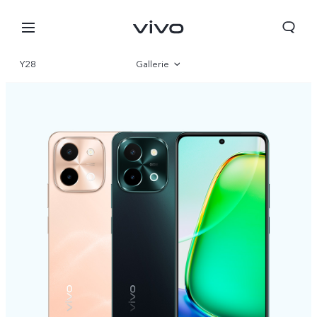
Y28
Gallerie
Vue d'ensemble
Paramètre
Algeria | Veuillez sélectionner le pays/la région