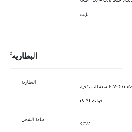
بايت8 جيجا بايت + 128 جيجا
بايت
البطارية
3
البطارية
السعة النموذجية: ‎6500 mAh
(3,91 فولت)
طاقة الشحن
90W