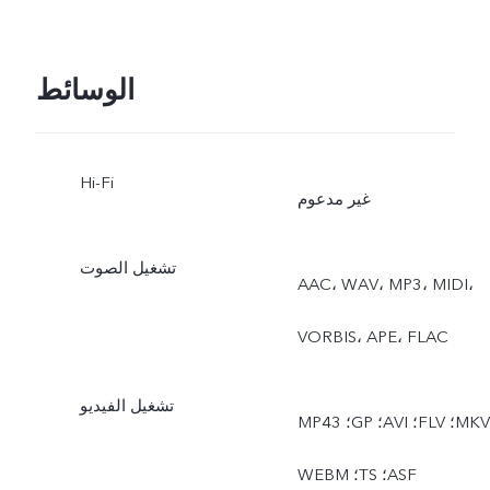
الحية، الدقة العالية،
لبانوراما، المستندات، الحركة
الوسائط
البطيئة، التصوير الزمني،
Hi-Fi
القمر العملاق، التصوير
غير مدعوم
الاحترافي، العرض المزدوج
تشغيل الصوت
AAC، ‏WAV، ‏MP3، ‏MIDI،
‏VORBIS، ‏APE، ‏FLAC
تشغيل الفيديو
MP4؛ ‏3GP؛ ‏AVI؛ ‏FLV؛ ‏MKV؛
‏WEBM؛ ‏TS؛ ‏ASF