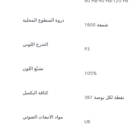
‎60 Hz‏/‎90 Hz‏/‎120 Hz
ذروة السطوع المحلية
1800 شمعة
التدرج اللوني
P3
تشبّع اللون
105%
كثافة البكسل
387 نقطة لكل بوصة
مواد الانبعاث الضوئي
U8