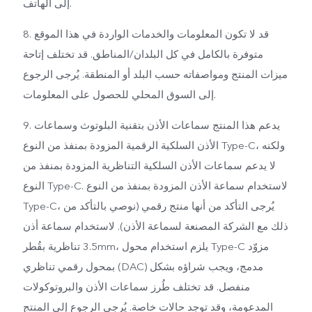
إلى الهاتف.
8. قد لا تكون المعلومات والخدمات الواردة في هذا الموقع
متوفرة بالكامل في كل البلدان/المناطق. قد تختلف إتاحة
ميزات المنتج ومواصفاته حسب البلد أو المنطقة. يُرجى الرجوع
إلى السوق المحلي للحصول على المعلومات.
9. يدعم هذا المنتج سماعات الأذن بتقنية البلوتوث وسماعات
الأذن السلكية الرقمية المزودة بمنفذ من النوع Type-C، ولكنه
لا يدعم سماعات الأذن السلكية التناظرية المزودة بمنفذ من
النوع Type-C. لاستخدام سماعة الأذن المزودة بمنفذ من النوع
Type-C، يُرجى التأكد من أنها منتج رقمي (نوصي بالتأكد من
ذلك مع الشركة المصنعة لسماعة الأذن). لاستخدام سماعة أذن
تناظرية بقُطر ‎3.5mm، يلزم استخدام محول Type-C مزوّد
بمحول رقمي تناظري (DAC) مدمج، ويجب شراؤه بشكل
منفصل. قد تختلف طُرز سماعات الأذن والبروتوكولات
المدعومة، وقد توجد حالات خاصة. يُرجى الرجوع إلى المنتج