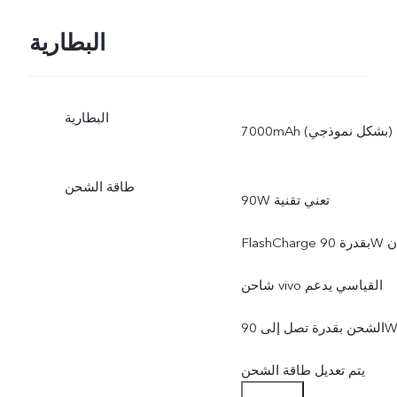
البطارية
البطارية
7000mAh (بشكل نموذجي)
طاقة الشحن
90W تعني تقنية
FlashCharge بقدرة 90W أن
شاحن vivo القياسي يدعم
الشحن بقدرة تصل إلى 90W.
يتم تعديل طاقة الشحن