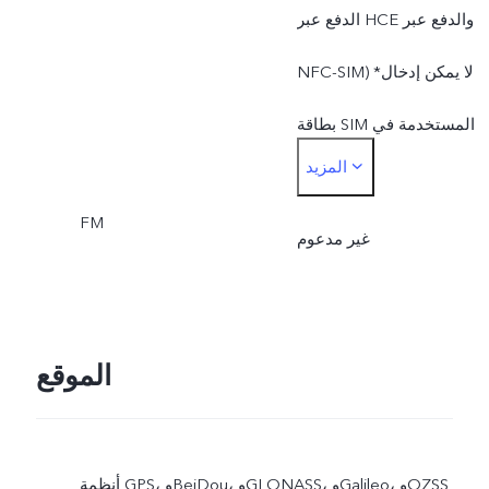
الدفع عبر HCE والدفع عبر
NFC-SIM) *لا يمكن إدخال
بطاقة SIM المستخدمة في
المزيد
الدفع ببطاقة SIM إلا في فتحة
FM
بطاقة SIM 1
غير مدعوم
الموقع
أنظمة GPS، وBeiDou، وGLONASS، وGalileo، وQZSS