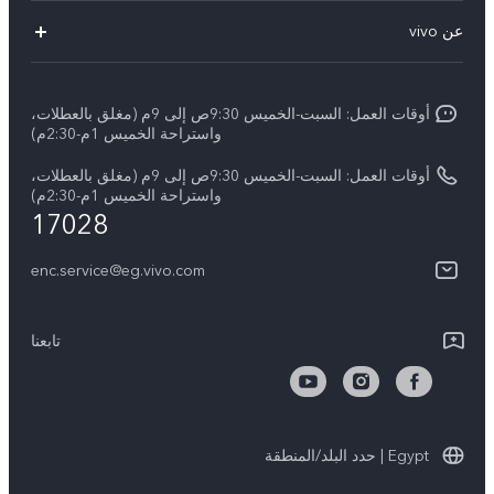
الاسئلة الشائعة
عن vivo
X300 Ultra
Funtouch OS
معلومات عن الشركة
X300 Pro
مراكز الصيانة
أوقات العمل: السبت-الخميس 9:30ص إلى 9م (مغلق بالعطلات،
الأخبار
Y11d
واستراحة الخميس 1م-2:30م)
تحديثات النظام
ARABIC/العربية:
V70 FE
أوقات العمل: السبت-الخميس 9:30ص إلى 9م (مغلق بالعطلات،
أسعار قطع الغيار
واستراحة الخميس 1م-2:30م)
نبذة عنا
17028
V70
مصادقة IMEI
مركز الخصوصية لدى vivo
Y31d
enc.service@eg.vivo.com
إجراء حجز للإصلاح
الاستدامة
كل الموديلات
خدمة التوصيل للإصلاح
تابعنا
الاستعلام عن مستوى تقدم الإصلاح
تعلیمات الضمان
Egypt | حدد البلد/المنطقة
بيان الخصوصية بشأن خدمة العملاء