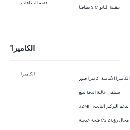
فتحة البطاقات
بطاقتا SIM بتقنية النانو
الكاميرا
6
الكاميرا
الكامیرا الأمامیة: كاميرا صور
سيلفي عالية الدقة تبلغ
‎32MP: تدعم التركيز الثابت،
فتحة عدسة f/2.2؛ مجال رؤية