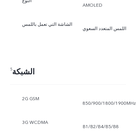
النوع
AMOLED
الشاشة التي تعمل باللمس
اللمس المتعدد السعوي
الشبكة
5
2G GSM
850/900/1800/1900MHz
3G WCDMA
B1/B2/B4/B5/B8