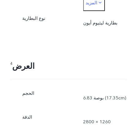
المزيد
الفعلية بشكل ديناميكي مع
نوع البطارية
تغير ظروف الاستخدام،
بطارية ليثيوم أيون
وتخضع للاستخدام الفعلي.
العرض
4
الحجم
6.83 بوصة (17.35cm)
الدقة
2800 × 1260