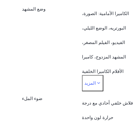
عدسة f/2.2 (كاميرا ذات زاوية
وضع المشهد
الكامیرا الأمامیة: الصورة،
مجال رؤية 120°؛ عدسة 5P
واسعة بدقة 8MP)
البورتريه، الوضع الليلي،
الفيديو، الفيلم المصغر،
المشهد المزدوج، كاميرا
الأفلام‬ الكاميرا الخلفية
المزيد
الرئيسية: وضع الصورة،
ضوء الملء
البورتريه، الوضع الليلي،
فلاش خلفي أحادي مع درجة
لفيديو، الفيلم المصغر، الدقة
حرارة لون واحدة
عالية، البانوراما، مستند بدقة