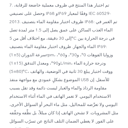
7. تم اختبار هذا المنتج في ظروف معملية خاضعة للرقابة،
وحصل على تصنيفي IP68 وIP69 وفقًا لمعيار IEC 60529-
2013. ظروف اختبار مقاومة الماء بتصنيف IP68: تم الغمر في
الماء العذب الساكن على عمق يصل إلى 1.5 متر لمدة تصل
إلى 30 دقيقة، مع اختلاف أقل من 5°C في درجة الحرارة بين
الماء والجهاز. ظروف اختبار مقاومة الماء بتصنيف IP69:
سرعة الدوران (5±1)rpm، وزوايا الفوهات 0°، و30°، و60°،
و90°، ومعدل التدفق (15±1)L/min، ودرجة حرارة الماء
(80±5)°C، ووقت اختبار يبلغ 30 ثانية في الوضعية، والهاتف
الموضوع بشكلٍ عمودي مع مواجهة منفذ USB للأسفل. إن
مقاومة الرذاذ والماء والغبار ليست دائمة وقد تقل بسبب
الاستخدام اليومي. لا تغمر الهاتف في الماء أثناء الاستخدام
اليومي ولا تعرِّضه للمحاليل، مثل ماء البحر أو السوائل الأخرى،
مثل المشروبات. لا تشحن الهاتف إذا كان مبللاً، بل نظِّفه وجفِّفه
على الفور. لا يغطي الضمان التلف الناتج عن تسرّب السوائل