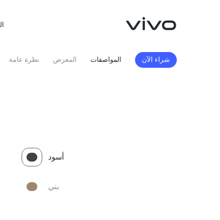
ال
شراء الآن
المواصفات
المعرض
نظرة عامة
أسود
X300FE
Y500
جديد
جديد
بني