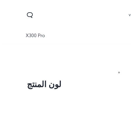
X300 Pro
لون المنتج
Y11d
V70 FE
V70
جديد