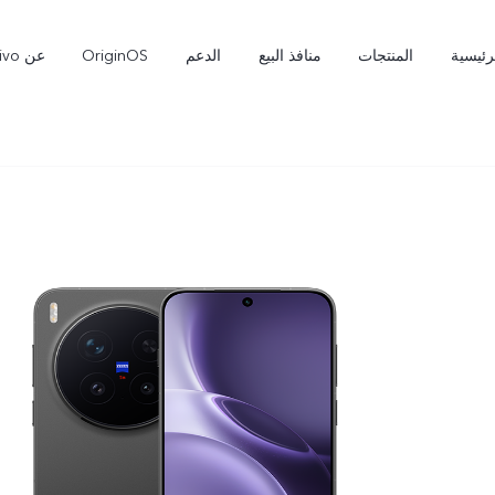
رئيسية
المنتجات
منافذ البيع
الدعم
OriginOS
عن vivo
X300 Pro
X300 Ultra
جديد