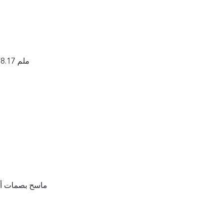
164.06 × 76.17 × 8.17 ملم
ماسح بصمات أص