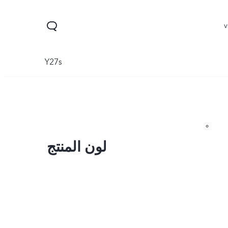
Y27s
لون المنتج
Y11d
V70 FE
V70
جديد