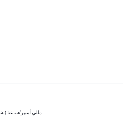
5000 مللي أمبير/ساعة 