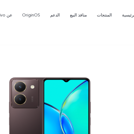
رئيسية
المنتجات
منافذ البيع
الدعم
OriginOS
عن vivo
X300 Pro
X300 Ultra
جديد