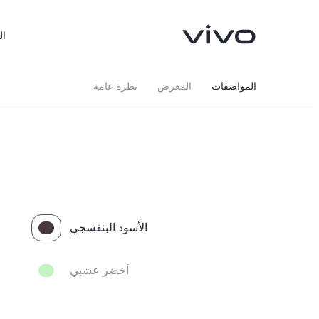
ال
المواصفات
المعرض
نظرة عامة
الأسود البنفسجي
X300FE
Y500
جديد
جديد
أخضر عشبي