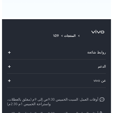
المنتجات
V29
روابط شائعة
Y500
الدعم
X300 FE
الاسئلة الشائعة
عن vivo
X300 Ultra
Funtouch OS
معلومات عن الشركة
X300 Pro
مراكز الصيانة
أوقات العمل: السبت-الخميس 9:30ص إلى 9م (مغلق بالعطلات،
الأخبار
Y11d
واستراحة الخميس 1م-2:30م)
تحديثات النظام
ARABIC/العربية: