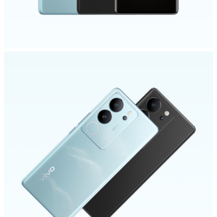
Egypt | حدد البلد/المنطقة