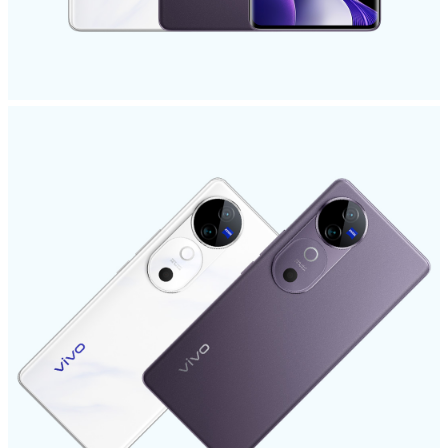
Egypt | حدد البلد/المنطقة