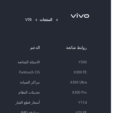
المنتجات
V70
روابط شائعة
الدعم
Y500
الاسئلة الشائعة
Funtouch OS
X300 FE
X300 Ultra
مراكز الصيانة
X300 Pro
تحديثات النظام
Y11d
أسعار قطع الغيار
V70 FE
مصادقة IMEI