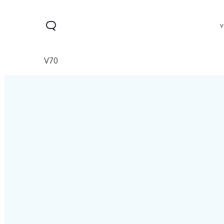
V70
Y11d
V70 FE
V70
جديد