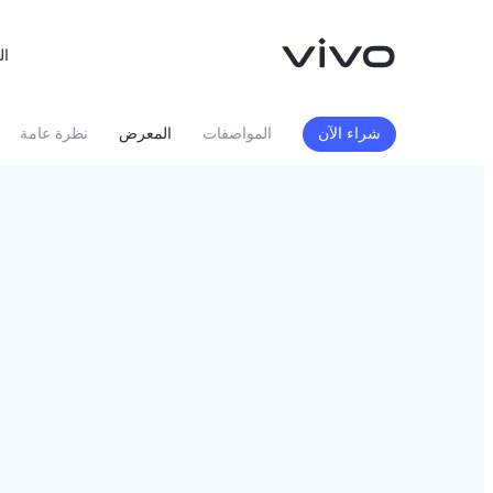
ال
شراء الآن
المواصفات
المعرض
نظرة عامة
X300FE
Y500
جديد
جديد