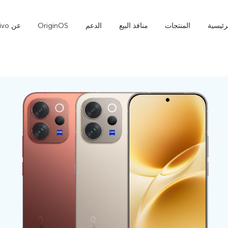
رئيسية
المنتجات
منافذ البيع
الدعم
OriginOS
عن vivo
X300 Pro
X300 Ultra
جديد