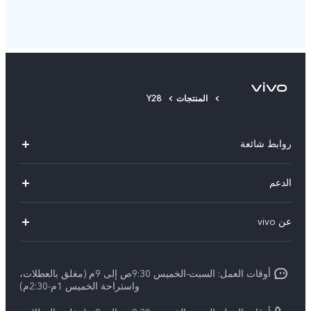
المنتجات
Y28
روابط شائعة
Y500
الدعم
X300 FE
الاسئلة الشائعة
عن vivo
X300 Ultra
Funtouch OS
معلومات عن الشركة
X300 Pro
مراكز الصيانة
أوقات العمل: السبت-الخميس 9:30ص إلى 9م (مغلق بالعطلات،
الأخبار
Y11d
واستراحة الخميس 1م-2:30م)
تحديثات النظام
ARABIC/العربية: