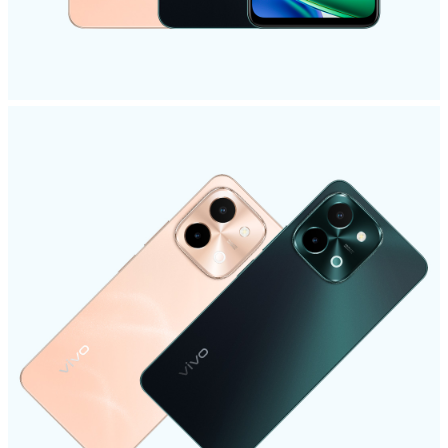
Egypt | حدد البلد/المنطقة