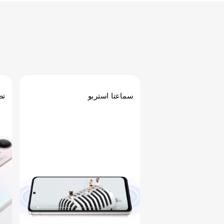
سماعتا استريو
تص