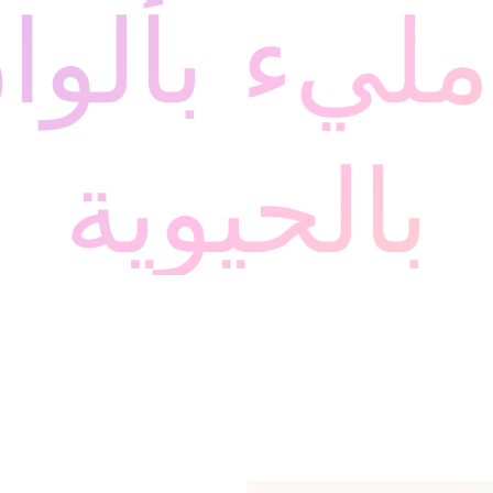
ليء بألوا
بالحيوية