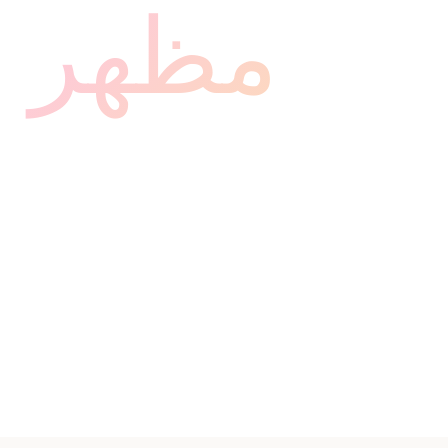
مظهر م