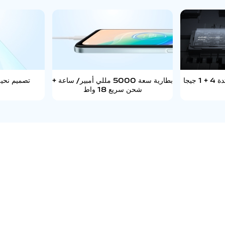
ذاكرة وصول عشوائي ممتدة 4 + 1 جيجا
بطارية سعة 5000 مللي أمبير/ ساعة +
تصميم نحيف و
شحن سريع 18 واط