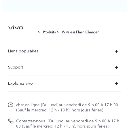
Produits
Wireless Flash Charger
Liens populaires
X90 Pro
Support
V29 Lite 5G
FAQs
Explorez vivo
V23 5G
Funtouch OS
À propos de vivo
Y16
Centre de services
chat en ligne (Du lundi au vendredi de 9 h 00 à 17 h 00
La vie chez vivo
Y22s
(Sauf le mercredi 12 h - 13 h), hors jours fériés)
Authentification IMEI
vivo netiquette
Y35
Contactez-nous（Du lundi au vendredi de 9 h 00 à 17 h
Prix des réparations hors garantie
00 (Sauf le mercredi 12 h - 13 h), hors jours fériés）